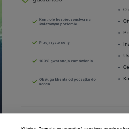
O 
Kontrole bezpieczeństwa na
Ot
światowym poziomie
Pr
Przejrzyste ceny
In
Us
100% gwarancja zamówienia
Ce
Ka
Obsługa klienta od początku do
końca
Prawa autorskie © viagogo GmbH 2026
Informacje dotyczące
Korzystanie z tej strony internetowej oznacza akceptację
Regu
Klikając „Zezwalaj na wszystko", wyrażasz zgodę na ko