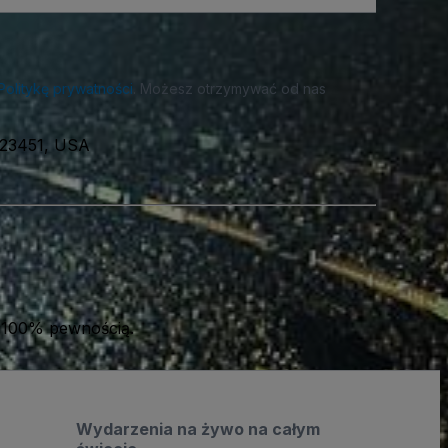
Politykę prywatności
. Możesz otrzymywać od nas
, 23451, USA
 100% pewnością.
Wydarzenia na żywo na całym