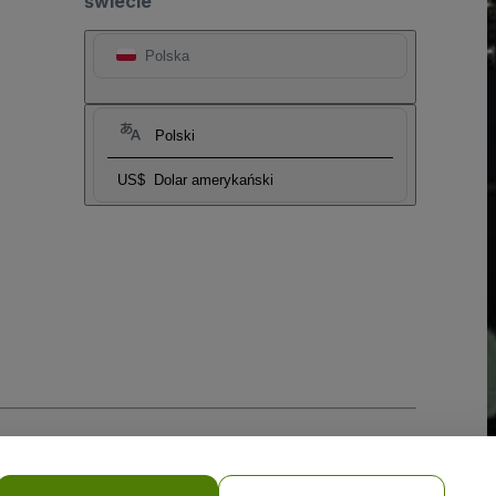
świecie
Polska
Polski
US$
Dolar amerykański
i prywatności w przypadku urządzeń mobilnych