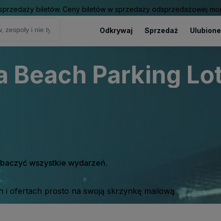
sprzedaży biletów. Ceny biletów w sprzedaży odsprzedażowej mogą
Odkrywaj
Sprzedaż
Ulubione
ia Beach Parking Lo
zobaczyć wszystkie wydarzeń.
 i ofertach prosto na swoją skrzynkę mailową