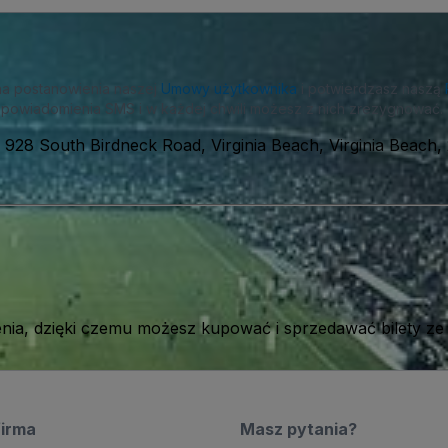
na postanowienia naszej
Umowy użytkownika
i potwierdzasz naszą
powiadomienia SMS i w każdej chwili możesz z nich zrezygnować.
-
928 South Birdneck Road, Virginia Beach, Virginia Beach
ia, dzięki czemu możesz kupować i sprzedawać bilety ze
firma
Masz pytania?