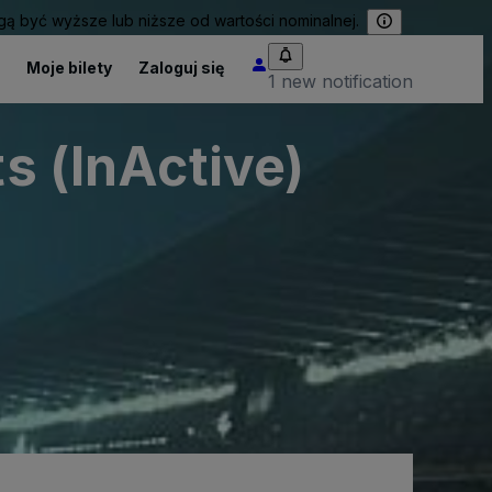
 być wyższe lub niższe od wartości nominalnej.
Moje bilety
Zaloguj się
1 new notification
ts (InActive)