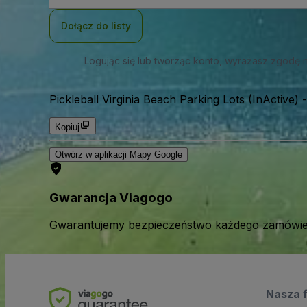
mail
Dołącz do listy
Logując się lub tworząc konto, wyrażasz zgodę 
Pickleball Virginia Beach Parking Lots (InActive)
Kopiuj
Otwórz w aplikacji Mapy Google
Gwarancja Viagogo
Gwarantujemy bezpieczeństwo każdego zamówien
Nasza 