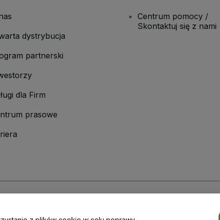
nas
Centrum pomocy /
Skontaktuj się z nami
warta dystrybucja
ogram partnerski
westorzy
ługi dla Firm
ntrum prasowe
riera
laminu
i
Polityki prywatności
oraz
Polityki dotyczącej plików cookie
i
Polityk
rzystanie z plików cookie w celu poprawy