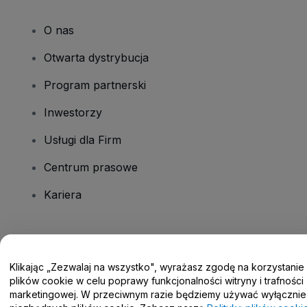
O nas
Otwarta dystrybucja
Program partnerski
Inwestorzy
Usługi dla Firm
Centrum prasowe
Kariera
Masz pytania?
Klikając „Zezwalaj na wszystko", wyrażasz zgodę na korzystanie
Centrum pomocy / Skontaktuj się z nami
plików cookie w celu poprawy funkcjonalności witryny i trafności
marketingowej. W przeciwnym razie będziemy używać wyłącznie