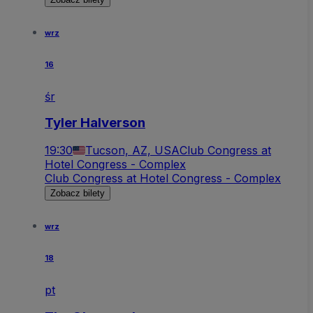
wrz
16
śr
Tyler Halverson
19:30
Tucson, AZ, USA
Club Congress at
Hotel Congress - Complex
Club Congress at Hotel Congress - Complex
Zobacz bilety
wrz
18
pt