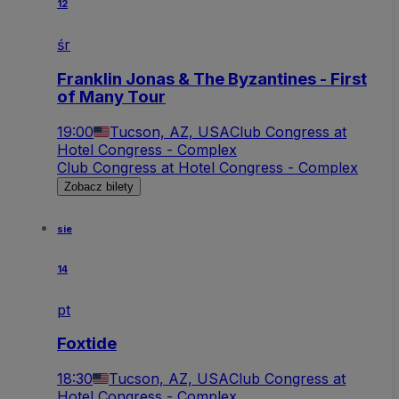
12
śr
Franklin Jonas & The Byzantines - First
of Many Tour
19:00
Tucson, AZ, USA
Club Congress at
Hotel Congress - Complex
Club Congress at Hotel Congress - Complex
Zobacz bilety
sie
14
pt
Foxtide
18:30
Tucson, AZ, USA
Club Congress at
Hotel Congress - Complex