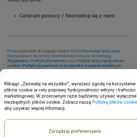
Centrum pomocy / Skontaktuj się z nami
Prawa autorskie © viagogo GmbH 2026
Informacje dotyczące
Korzystanie z tej strony internetowej oznacza akceptację
Regulaminu
i
Polityki prywatności
oraz
Polityki dotyczącej plików
cookie
i
Polityki prywatności w przypadku urządzeń mobilnych
Prośba o nieudostępnianie danych osobowych / Twoje wybory w
zakresie prywatności
Klikając „Zezwalaj na wszystko", wyrażasz zgodę na korzystanie
plików cookie w celu poprawy funkcjonalności witryny i trafności
marketingowej. W przeciwnym razie będziemy używać wyłącznie
niezbędnych plików cookie. Zobacz naszą
Politykę plików cooki
aby uzyskać więcej informacji.
Zarządzaj preferencjami