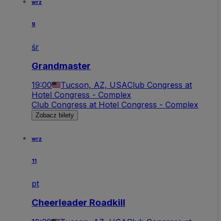
wrz
9
śr
Grandmaster
19:00
Tucson, AZ, USA
Club Congress at
Hotel Congress - Complex
Club Congress at Hotel Congress - Complex
Zobacz bilety
wrz
11
pt
Cheerleader Roadkill