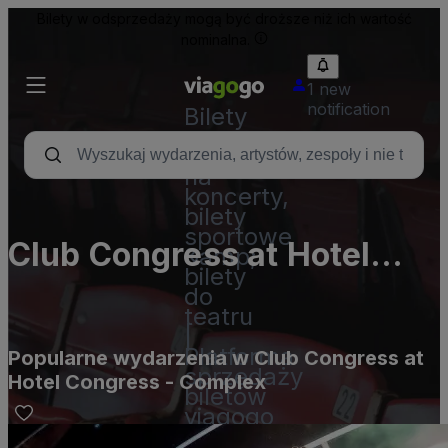
Bilety w odsprzedaży mogą być droższe niż ich wartość
nominalna.
1 new
notification
Bilety
-
Bilety
na
koncerty,
bilety
sportowe
Club Congress at Hotel
&amp;
bilety
Congress - Complex
do
teatru
|
Platforma
Popularne wydarzenia w Club Congress at
sprzedaży
Hotel Congress - Complex
biletów
viagogo