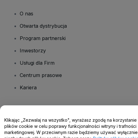
O nas
Otwarta dystrybucja
Program partnerski
Inwestorzy
Usługi dla Firm
Centrum prasowe
Kariera
Masz pytania?
Klikając „Zezwalaj na wszystko", wyrażasz zgodę na korzystanie
Centrum pomocy / Skontaktuj się z nami
plików cookie w celu poprawy funkcjonalności witryny i trafności
marketingowej. W przeciwnym razie będziemy używać wyłącznie