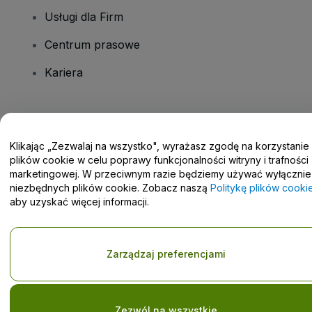
Usługi dla Firm
Centrum prasowe
Kariera
Masz pytania?
Klikając „Zezwalaj na wszystko", wyrażasz zgodę na korzystanie
Centrum pomocy / Skontaktuj się z nami
plików cookie w celu poprawy funkcjonalności witryny i trafności
marketingowej. W przeciwnym razie będziemy używać wyłącznie
niezbędnych plików cookie. Zobacz naszą
Politykę plików cooki
aby uzyskać więcej informacji.
Prawa autorskie © viagogo GmbH 2026
Informacje dotyczące
Korzystanie z tej strony internetowej oznacza akceptację
Zarządzaj preferencjami
Regulaminu
i
Polityki prywatności
oraz
Polityki dotyczącej plików
cookie
i
Polityki prywatności w przypadku urządzeń mobilnych
Prośba o nieudostępnianie danych osobowych / Twoje wybory w
zakresie prywatności
Zezwól na wszystkie