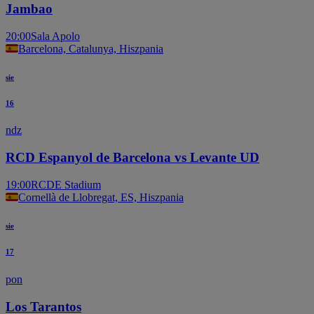
Jambao
20:00
Sala Apolo
Barcelona, Catalunya, Hiszpania
sie
16
ndz
RCD Espanyol de Barcelona vs Levante UD
19:00
RCDE Stadium
Cornellà de Llobregat, ES, Hiszpania
sie
17
pon
Los Tarantos