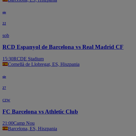
sie
22
sob
RCD Espanyol de Barcelona vs Real Madrid CF
15:30
RCDE Stadium
Cornellà de Llobregat, ES, Hiszpania
sie
27
czw
FC Barcelona vs Athletic Club
21:00
Camp Nou
Barcelona, ES, Hiszpania