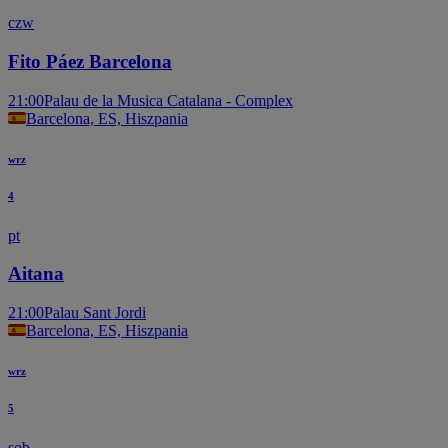
czw
Fito Páez Barcelona
21:00
Palau de la Musica Catalana - Complex
Barcelona, ES, Hiszpania
wrz
4
pt
Aitana
21:00
Palau Sant Jordi
Barcelona, ES, Hiszpania
wrz
5
sob