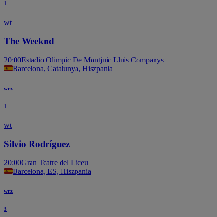
1
wt
The Weeknd
20:00
Estadio Olimpic De Montjuic Lluis Companys
Barcelona, Catalunya, Hiszpania
wrz
1
wt
Silvio Rodríguez
20:00
Gran Teatre del Liceu
Barcelona, ES, Hiszpania
wrz
3