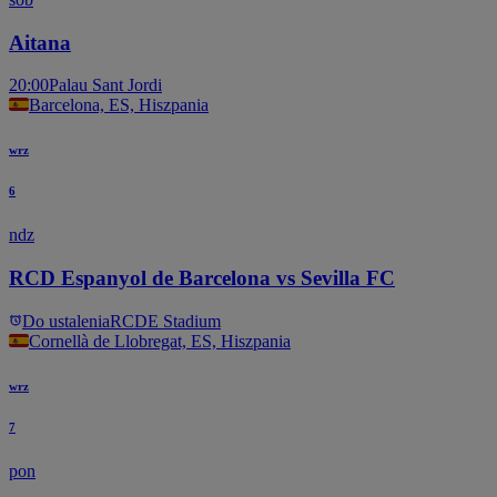
Aitana
20:00
Palau Sant Jordi
Barcelona, ES, Hiszpania
wrz
6
ndz
RCD Espanyol de Barcelona vs Sevilla FC
Do ustalenia
RCDE Stadium
Cornellà de Llobregat, ES, Hiszpania
wrz
7
pon