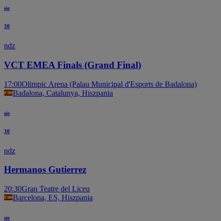
sie
30
ndz
VCT EMEA Finals (Grand Final)
17:00
Olimpic Arena (Palau Municipal d'Esports de Badalona)
Badalona, Catalunya, Hiszpania
sie
30
ndz
Hermanos Gutierrez
20:30
Gran Teatre del Liceu
Barcelona, ES, Hiszpania
sie