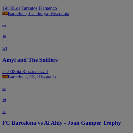
19:30
Los Tarantos Flamenco
Barcelona, Catalunya, Hiszpania
sie
18
wt
Amyl and The Sniffers
21:00
Sala Razzmatazz 1
Barcelona, ES, Hiszpania
sie
19
śr
FC Barcelona vs Al Ahly - Joan Gamper Trophy