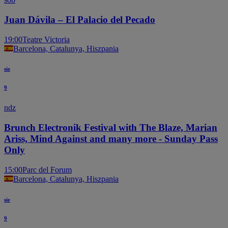
Juan Dávila – El Palacio del Pecado
19:00
Teatre Victoria
Barcelona, Catalunya, Hiszpania
sie
9
ndz
Brunch Electronik Festival with The Blaze, Marian
Ariss, Mind Against and many more - Sunday Pass
Only
15:00
Parc del Forum
Barcelona, Catalunya, Hiszpania
sie
9