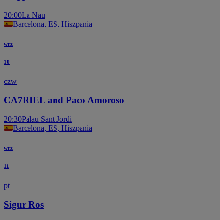
20:00
La Nau
Barcelona, ES, Hiszpania
wrz
10
czw
CA7RIEL and Paco Amoroso
20:30
Palau Sant Jordi
Barcelona, ES, Hiszpania
wrz
11
pt
Sigur Ros