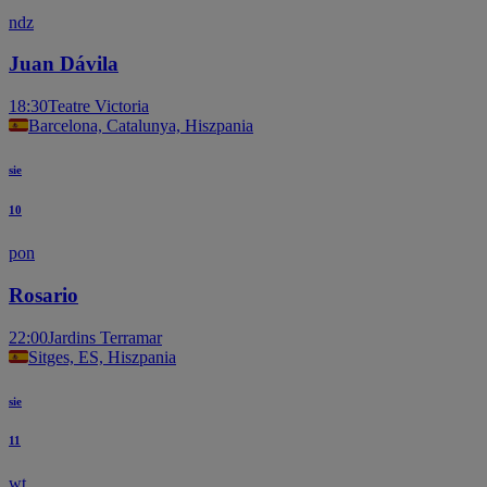
ndz
Juan Dávila
18:30
Teatre Victoria
Barcelona, Catalunya, Hiszpania
sie
10
pon
Rosario
22:00
Jardins Terramar
Sitges, ES, Hiszpania
sie
11
wt