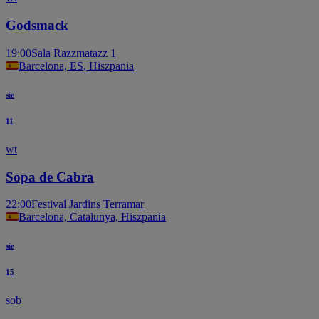
Godsmack
19:00
Sala Razzmatazz 1
Barcelona, ES, Hiszpania
sie
11
wt
Sopa de Cabra
22:00
Festival Jardins Terramar
Barcelona, Catalunya, Hiszpania
sie
15
sob