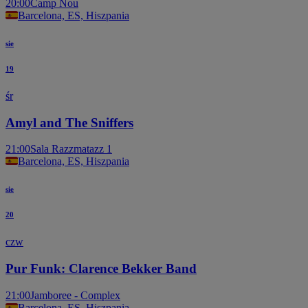
20:00
Camp Nou
Barcelona, ES, Hiszpania
sie
19
śr
Amyl and The Sniffers
21:00
Sala Razzmatazz 1
Barcelona, ES, Hiszpania
sie
20
czw
Pur Funk: Clarence Bekker Band
21:00
Jamboree - Complex
Barcelona, ES, Hiszpania