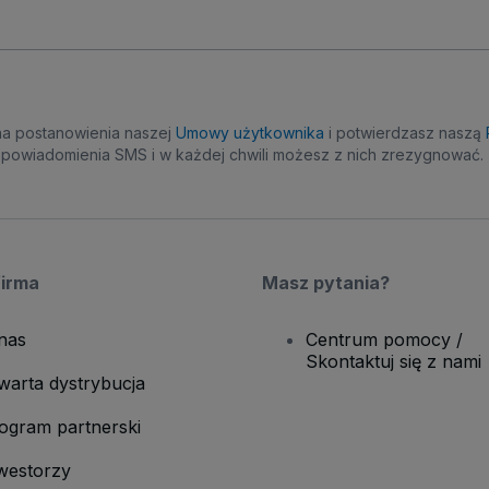
na postanowienia naszej
Umowy użytkownika
i potwierdzasz naszą
powiadomienia SMS i w każdej chwili możesz z nich zrezygnować.
firma
Masz pytania?
nas
Centrum pomocy /
Skontaktuj się z nami
warta dystrybucja
ogram partnerski
westorzy