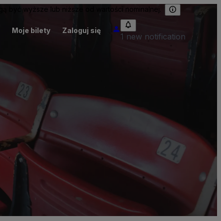
 być wyższe lub niższe od wartości nominalnej.
Moje bilety
Zaloguj się
1 new notification