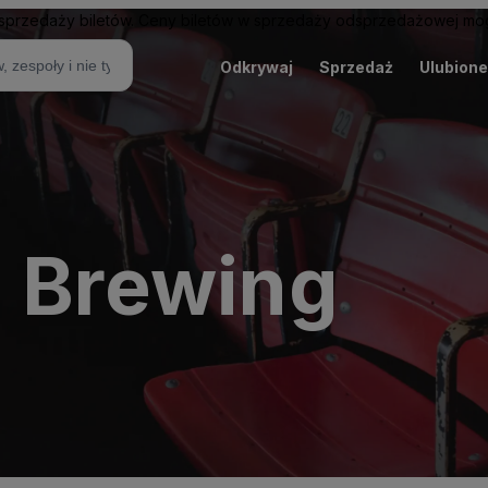
sprzedaży biletów. Ceny biletów w sprzedaży odsprzedażowej mogą
Odkrywaj
Sprzedaż
Ulubione
l Brewing