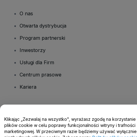
O nas
Otwarta dystrybucja
Program partnerski
Inwestorzy
Usługi dla Firm
Centrum prasowe
Kariera
Masz pytania?
Klikając „Zezwalaj na wszystko", wyrażasz zgodę na korzystanie
Centrum pomocy / Skontaktuj się z nami
plików cookie w celu poprawy funkcjonalności witryny i trafności
marketingowej. W przeciwnym razie będziemy używać wyłącznie