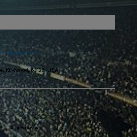
Politykę prywatności
. Możesz otrzymywać od nas
e, Kirkwood, 63122, USA
 100% pewnością.