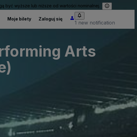
 być wyższe lub niższe od wartości nominalnej.
Moje bilety
Zaloguj się
1 new notification
rforming Arts
e)