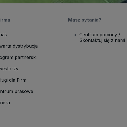
firma
Masz pytania?
nas
Centrum pomocy /
Skontaktuj się z nami
warta dystrybucja
ogram partnerski
westorzy
ługi dla Firm
ntrum prasowe
riera