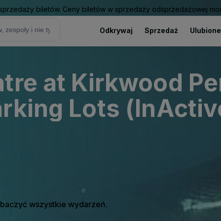
sprzedaży biletów. Ceny biletów w sprzedaży odsprzedażowej mogą
Odkrywaj
Sprzedaż
Ulubione
tre at Kirkwood Pe
rking Lots (InActiv
zobaczyć wszystkie wydarzeń.