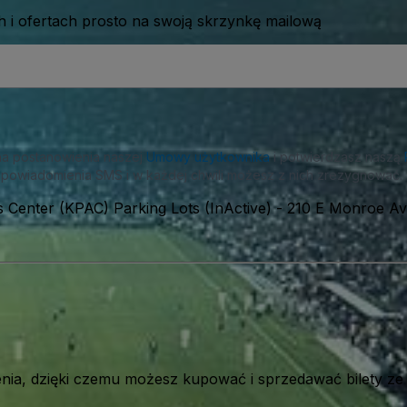
 i ofertach prosto na swoją skrzynkę mailową
na postanowienia naszej
Umowy użytkownika
i potwierdzasz naszą
powiadomienia SMS i w każdej chwili możesz z nich zrezygnować.
 Center (KPAC) Parking Lots (InActive)
-
210 E Monroe Av
ia, dzięki czemu możesz kupować i sprzedawać bilety ze