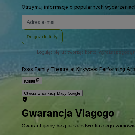
Otrzymuj informacje o popularnych wydarzeniach
Adres
e-
mail
Dołącz do listy
Logując się lub tworząc konto, wyrażasz zgodę 
Ross Family Theatre at Kirkwood Performing Arts
Kopiuj
Otwórz w aplikacji Mapy Google
Gwarancja Viagogo
Gwarantujemy bezpieczeństwo każdego zamówien