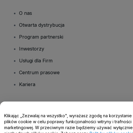
O nas
Otwarta dystrybucja
Program partnerski
Inwestorzy
Usługi dla Firm
Centrum prasowe
Kariera
Masz pytania?
Klikając „Zezwalaj na wszystko", wyrażasz zgodę na korzystanie
Centrum pomocy / Skontaktuj się z nami
plików cookie w celu poprawy funkcjonalności witryny i trafności
marketingowej. W przeciwnym razie będziemy używać wyłącznie