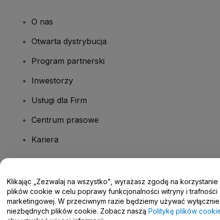
O nas
Otwarta dystrybucja
Program partnerski
Inwestorzy
Usługi dla Firm
Centrum prasowe
Kariera
Masz pytania?
Klikając „Zezwalaj na wszystko", wyrażasz zgodę na korzystanie
plików cookie w celu poprawy funkcjonalności witryny i trafności
Centrum pomocy / Skontaktuj się z nami
marketingowej. W przeciwnym razie będziemy używać wyłącznie
niezbędnych plików cookie. Zobacz naszą
Politykę plików cooki