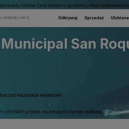
sprzedaży biletów. Ceny biletów w sprzedaży odsprzedażowej mogą
Odkrywaj
Sprzedaż
Ulubione
 Municipal San Roq
zobaczyć wszystkie wydarzeń.
 i ofertach prosto na swoją skrzynkę mailową