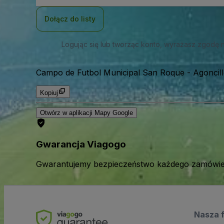
mail
Dołącz do listy
Logując się lub tworząc konto, wyrażasz zgodę 
Campo de Futbol Municipal San Roque
-
Agoncill
Kopiuj
Otwórz w aplikacji Mapy Google
Gwarancja Viagogo
Gwarantujemy bezpieczeństwo każdego zamówien
Nasza 