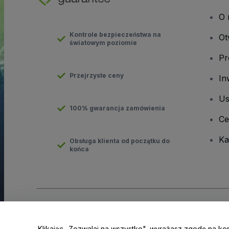
O 
Kontrole bezpieczeństwa na
Ot
światowym poziomie
Pr
Przejrzyste ceny
In
Us
100% gwarancja zamówienia
Ce
Ka
Obsługa klienta od początku do
końca
Prawa autorskie © viagogo GmbH 2026
Informacje dotyczące
Korzystanie z tej strony internetowej oznacza akceptację
Regu
Klikając „Zezwalaj na wszystko", wyrażasz zgodę na ko