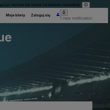
 być wyższe lub niższe od wartości nominalnej.
Moje bilety
Zaloguj się
1 new notification
ue