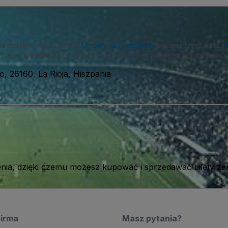
na postanowienia naszej
Umowy użytkownika
i potwierdzasz naszą
powiadomienia SMS i w każdej chwili możesz z nich zrezygnować.
o, 26160, La Rioja, Hiszpania
ia, dzięki czemu możesz kupować i sprzedawać bilety ze
firma
Masz pytania?