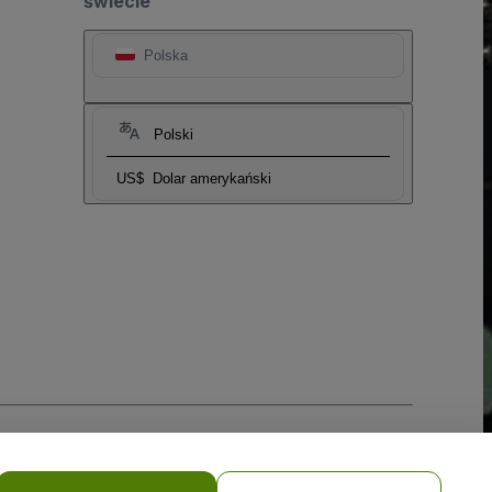
świecie
Polska
Polski
US$
Dolar amerykański
i prywatności w przypadku urządzeń mobilnych