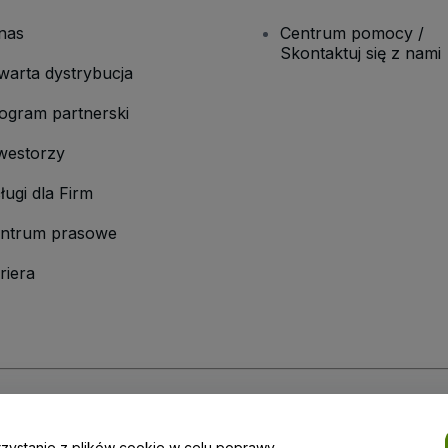
nas
Centrum pomocy /
Skontaktuj się z nami
warta dystrybucja
ogram partnerski
westorzy
ługi dla Firm
ntrum prasowe
riera
laminu
i
Polityki prywatności
oraz
Polityki dotyczącej plików cookie
i
Polityk
rzystanie z plików cookie w celu poprawy