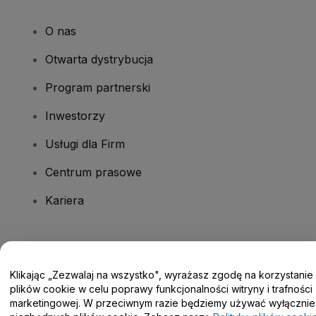
O nas
Otwarta dystrybucja
Program partnerski
Inwestorzy
Usługi dla Firm
Centrum prasowe
Kariera
Masz pytania?
Klikając „Zezwalaj na wszystko", wyrażasz zgodę na korzystanie
Centrum pomocy / Skontaktuj się z nami
plików cookie w celu poprawy funkcjonalności witryny i trafności
marketingowej. W przeciwnym razie będziemy używać wyłącznie