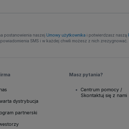
na postanowienia naszej
Umowy użytkownika
i potwierdzasz naszą
powiadomienia SMS i w każdej chwili możesz z nich zrezygnować.
firma
Masz pytania?
nas
Centrum pomocy /
Skontaktuj się z nami
warta dystrybucja
ogram partnerski
westorzy