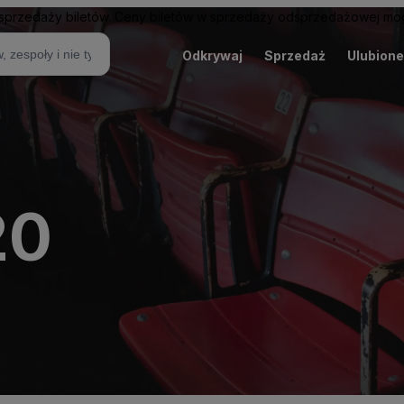
sprzedaży biletów. Ceny biletów w sprzedaży odsprzedażowej mogą
Odkrywaj
Sprzedaż
Ulubione
20