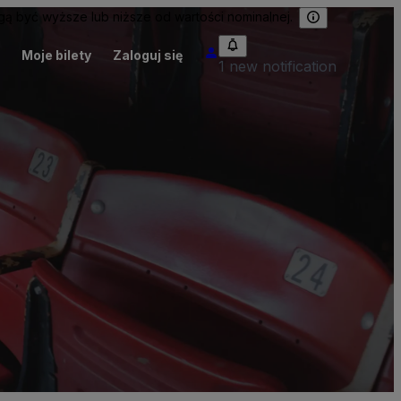
 być wyższe lub niższe od wartości nominalnej.
Moje bilety
Zaloguj się
1 new notification