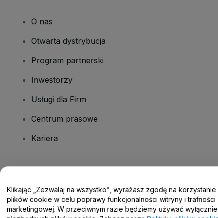
O nas
Otwarta dystrybucja
Program partnerski
Inwestorzy
Usługi dla Firm
Centrum prasowe
Kariera
Masz pytania?
Klikając „Zezwalaj na wszystko", wyrażasz zgodę na korzystanie
Centrum pomocy / Skontaktuj się z nami
plików cookie w celu poprawy funkcjonalności witryny i trafności
marketingowej. W przeciwnym razie będziemy używać wyłącznie