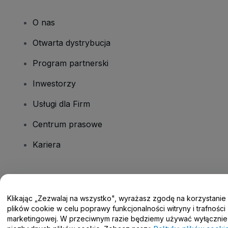
O nas
Otwarta dystrybucja
Program partnerski
Inwestorzy
Usługi dla Firm
Centrum prasowe
Kariera
Masz pytania?
Klikając „Zezwalaj na wszystko", wyrażasz zgodę na korzystanie
Centrum pomocy / Skontaktuj się z nami
plików cookie w celu poprawy funkcjonalności witryny i trafności
marketingowej. W przeciwnym razie będziemy używać wyłącznie