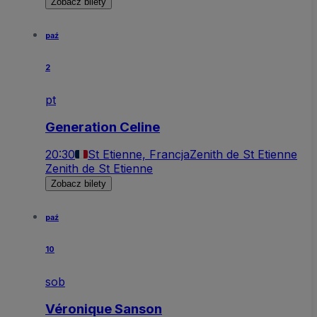
Zobacz bilety
paź
2
pt
Generation Celine
20:30
St Etienne, Francja
Zenith de St Etienne
Zenith de St Etienne
Zobacz bilety
paź
10
sob
Véronique Sanson