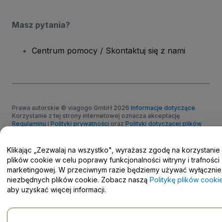
Masz pytania?
Centrum pomocy / Skontaktuj się z nami
Prawa autorskie © viagogo GmbH 2026
Informacje dotyczące
Korzystanie z tej strony internetowej oznacza akceptację
Regulaminu
i
Polityki prywatności
oraz
Polityki dotyczącej plików
cookie
i
Polityki prywatności w przypadku urządzeń mobilnych
Prośba o nieudostępnianie danych osobowych / Twoje wybory w
Klikając „Zezwalaj na wszystko", wyrażasz zgodę na korzystanie
zakresie prywatności
plików cookie w celu poprawy funkcjonalności witryny i trafności
marketingowej. W przeciwnym razie będziemy używać wyłącznie
niezbędnych plików cookie. Zobacz naszą
Politykę plików cooki
aby uzyskać więcej informacji.