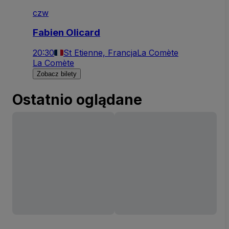
czw
Fabien Olicard
20:30
St Etienne, Francja
La Comète
La Comète
Zobacz bilety
Ostatnio oglądane