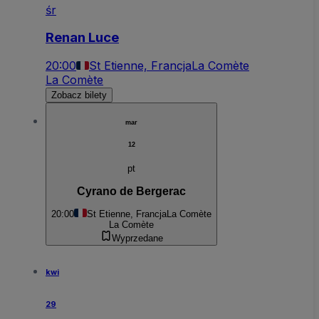
śr
Renan Luce
20:00
St Etienne, Francja
La Comète
La Comète
Zobacz bilety
mar
12
pt
Cyrano de Bergerac
20:00
St Etienne, Francja
La Comète
La Comète
Wyprzedane
kwi
29