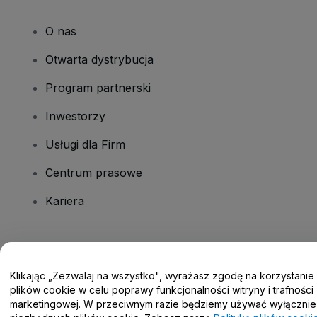
O nas
Otwarta dystrybucja
Program partnerski
Inwestorzy
Usługi dla Firm
Centrum prasowe
Kariera
Masz pytania?
Klikając „Zezwalaj na wszystko", wyrażasz zgodę na korzystanie
Centrum pomocy / Skontaktuj się z nami
plików cookie w celu poprawy funkcjonalności witryny i trafności
marketingowej. W przeciwnym razie będziemy używać wyłącznie