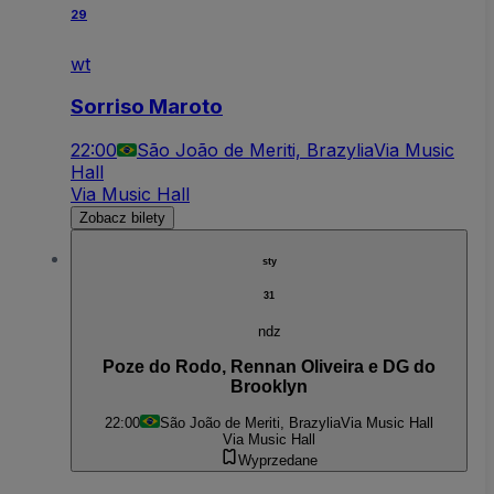
29
wt
Sorriso Maroto
22:00
São João de Meriti, Brazylia
Via Music
Hall
Via Music Hall
Zobacz bilety
sty
31
ndz
Poze do Rodo, Rennan Oliveira e DG do
Brooklyn
22:00
São João de Meriti, Brazylia
Via Music Hall
Via Music Hall
Wyprzedane