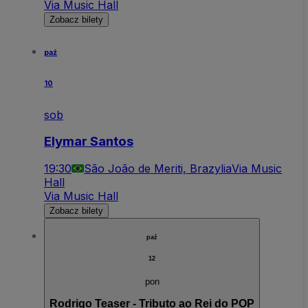
Via Music Hall
Zobacz bilety
paź
10
sob
Elymar Santos
19:30
São João de Meriti, Brazylia
Via Music
Hall
Via Music Hall
Zobacz bilety
paź
12
pon
Rodrigo Teaser - Tributo ao Rei do POP