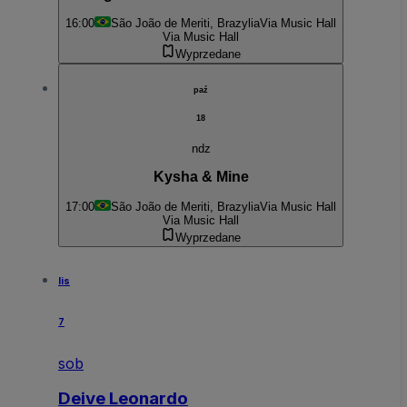
16:00
São João de Meriti, Brazylia
Via Music Hall
Via Music Hall
Wyprzedane
paź
18
ndz
Kysha & Mine
17:00
São João de Meriti, Brazylia
Via Music Hall
Via Music Hall
Wyprzedane
lis
7
sob
Deive Leonardo