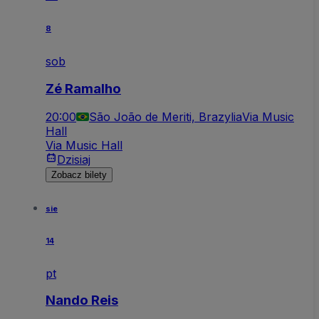
8
sob
Zé Ramalho
20:00
São João de Meriti, Brazylia
Via Music
Hall
Via Music Hall
Dzisiaj
Zobacz bilety
sie
14
pt
Nando Reis