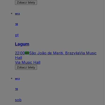
Zobacz bilety
wrz
18
pt
Lagum
22:00
São João de Meriti, Brazylia
Via Music
Hall
Via Music Hall
Zobacz bilety
wrz
19
sob