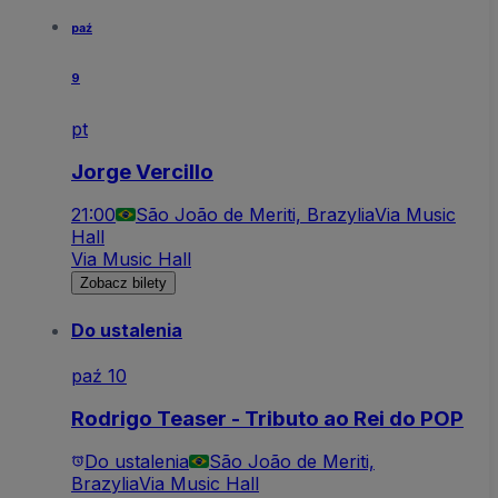
paź
9
pt
Jorge Vercillo
21:00
São João de Meriti, Brazylia
Via Music
Hall
Via Music Hall
Zobacz bilety
Do ustalenia
paź 10
Rodrigo Teaser - Tributo ao Rei do POP
Do ustalenia
São João de Meriti,
Brazylia
Via Music Hall