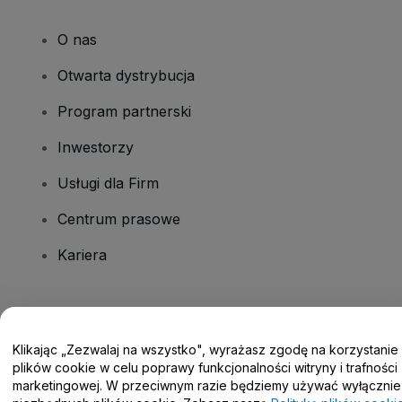
O nas
Otwarta dystrybucja
Program partnerski
Inwestorzy
Usługi dla Firm
Centrum prasowe
Kariera
Masz pytania?
Klikając „Zezwalaj na wszystko", wyrażasz zgodę na korzystanie
Centrum pomocy / Skontaktuj się z nami
plików cookie w celu poprawy funkcjonalności witryny i trafności
marketingowej. W przeciwnym razie będziemy używać wyłącznie