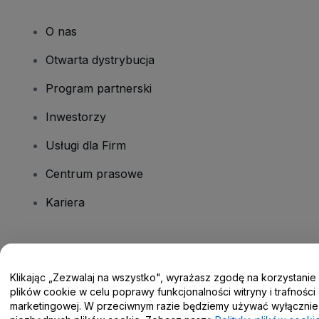
O nas
Otwarta dystrybucja
Program partnerski
Inwestorzy
Usługi dla Firm
Centrum prasowe
Kariera
Masz pytania?
Klikając „Zezwalaj na wszystko", wyrażasz zgodę na korzystanie
Centrum pomocy / Skontaktuj się z nami
plików cookie w celu poprawy funkcjonalności witryny i trafności
marketingowej. W przeciwnym razie będziemy używać wyłącznie