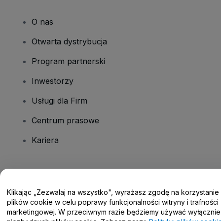
O nas
Otwarta dystrybucja
Program partnerski
Inwestorzy
Usługi dla Firm
Centrum prasowe
Kariera
Masz pytania?
Klikając „Zezwalaj na wszystko", wyrażasz zgodę na korzystanie
Centrum pomocy / Skontaktuj się z nami
plików cookie w celu poprawy funkcjonalności witryny i trafności
marketingowej. W przeciwnym razie będziemy używać wyłącznie