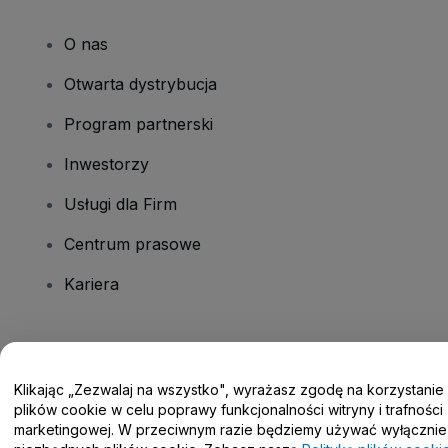
O nas
Otwarta dystrybucja
Program partnerski
Inwestorzy
Usługi dla Firm
Centrum prasowe
Kariera
Masz pytania?
Klikając „Zezwalaj na wszystko", wyrażasz zgodę na korzystanie
Centrum pomocy / Skontaktuj się z nami
plików cookie w celu poprawy funkcjonalności witryny i trafności
marketingowej. W przeciwnym razie będziemy używać wyłącznie