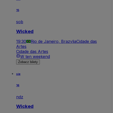
15
sob
Wicked
19:30
Rio de Janeiro, Brazylia
Cidade das
Artes
Cidade das Artes
W ten weekend
Zobacz bilety
sie
16
ndz
Wicked