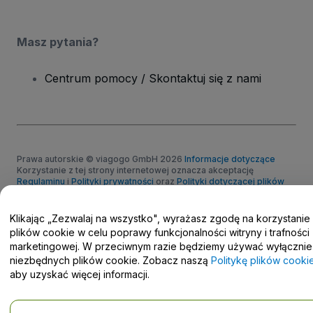
Masz pytania?
Centrum pomocy / Skontaktuj się z nami
Prawa autorskie © viagogo GmbH 2026
Informacje dotyczące
Korzystanie z tej strony internetowej oznacza akceptację
Regulaminu
i
Polityki prywatności
oraz
Polityki dotyczącej plików
cookie
i
Polityki prywatności w przypadku urządzeń mobilnych
Prośba o nieudostępnianie danych osobowych / Twoje wybory w
Klikając „Zezwalaj na wszystko", wyrażasz zgodę na korzystanie
zakresie prywatności
plików cookie w celu poprawy funkcjonalności witryny i trafności
marketingowej. W przeciwnym razie będziemy używać wyłącznie
niezbędnych plików cookie. Zobacz naszą
Politykę plików cooki
aby uzyskać więcej informacji.