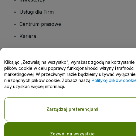
Usługi dla Firm
Centrum prasowe
Kariera
Masz pytania?
Klikając „Zezwalaj na wszystko", wyrażasz zgodę na korzystanie
plików cookie w celu poprawy funkcjonalności witryny i trafności
Centrum pomocy / Skontaktuj się z nami
marketingowej. W przeciwnym razie będziemy używać wyłącznie
niezbędnych plików cookie. Zobacz naszą
Politykę plików cooki
aby uzyskać więcej informacji.
Prawa autorskie © viagogo GmbH 2026
Informacje dotyczące
Zarządzaj preferencjami
Korzystanie z tej strony internetowej oznacza akceptację
Regulaminu
i
Polityki prywatności
oraz
Polityki dotyczącej plików
cookie
i
Polityki prywatności w przypadku urządzeń mobilnych
Do Not Share My Personal Information/Your Privacy Choices
Zezwól na wszystkie