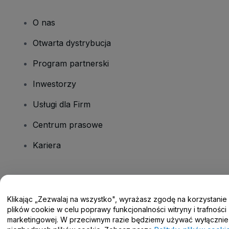
O nas
Otwarta dystrybucja
Program partnerski
Inwestorzy
Usługi dla Firm
Centrum prasowe
Kariera
Masz pytania?
Klikając „Zezwalaj na wszystko", wyrażasz zgodę na korzystanie
Centrum pomocy / Skontaktuj się z nami
plików cookie w celu poprawy funkcjonalności witryny i trafności
marketingowej. W przeciwnym razie będziemy używać wyłącznie