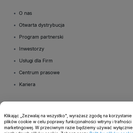
O nas
Otwarta dystrybucja
Program partnerski
Inwestorzy
Usługi dla Firm
Centrum prasowe
Kariera
Masz pytania?
Klikając „Zezwalaj na wszystko", wyrażasz zgodę na korzystanie
Centrum pomocy / Skontaktuj się z nami
plików cookie w celu poprawy funkcjonalności witryny i trafności
marketingowej. W przeciwnym razie będziemy używać wyłącznie