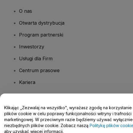
O nas
Otwarta dystrybucja
Program partnerski
Inwestorzy
Usługi dla Firm
Centrum prasowe
Kariera
Masz pytania?
Klikając „Zezwalaj na wszystko", wyrażasz zgodę na korzystanie
plików cookie w celu poprawy funkcjonalności witryny i trafności
Centrum pomocy / Skontaktuj się z nami
marketingowej. W przeciwnym razie będziemy używać wyłącznie
niezbędnych plików cookie. Zobacz naszą
Politykę plików cooki
aby uzyskać więcej informacji.