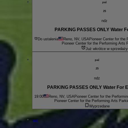
paź
25
ndz
PARKING PASSES 
Do ustalenia
Reno, NV, USA
Pioneer Center for the 
Pioneer Center for the Performing Arts 
Już wkrótce w sprzedaży
paź
25
ndz
PARKING PASSES ONLY Wa
19:00
Reno, NV, USA
Pioneer Center for the Performin
Pioneer Center for the Performing Arts Parki
Wyprzedane
paź