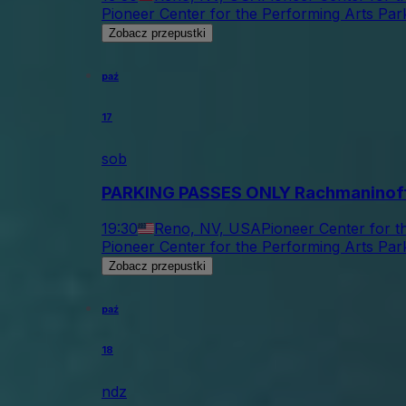
Pioneer Center for the Performing Arts Par
Zobacz przepustki
paź
17
sob
PARKING PASSES ONLY Rachmaninoff
19:30
Reno, NV, USA
Pioneer Center for t
Pioneer Center for the Performing Arts Par
Zobacz przepustki
paź
18
ndz