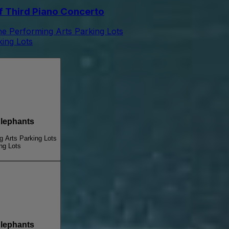
 Third Piano Concerto
he Performing Arts Parking Lots
king Lots
ter For Elephants
g Arts Parking Lots
ng Lots
ter For Elephants