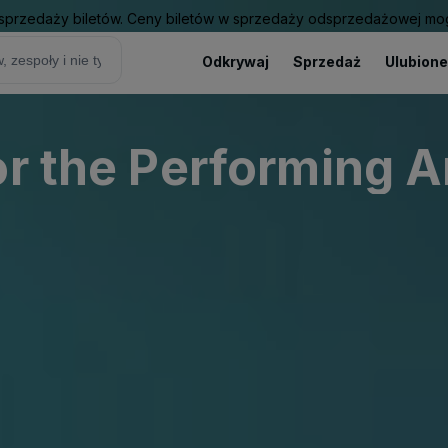
sprzedaży biletów. Ceny biletów w sprzedaży odsprzedażowej mogą
Odkrywaj
Sprzedaż
Ulubione
or the Performing A