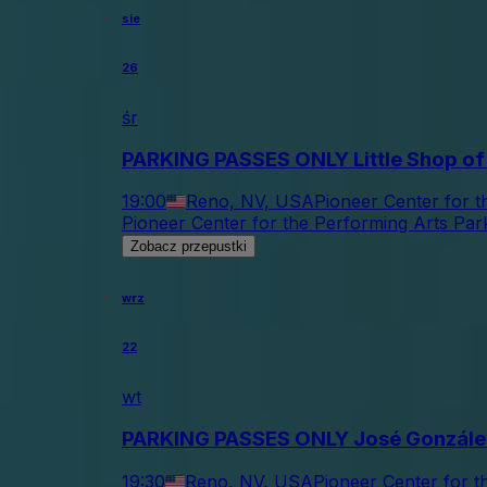
sie
26
śr
PARKING PASSES ONLY Little Shop of
19:00
Reno, NV, USA
Pioneer Center for t
Pioneer Center for the Performing Arts Par
Zobacz przepustki
wrz
22
wt
PARKING PASSES ONLY José Gonzále
19:30
Reno, NV, USA
Pioneer Center for t