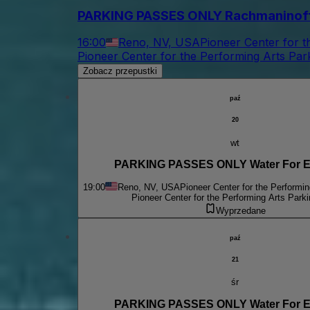
PARKING PASSES ONLY Rachmaninoff
16:00
Reno, NV, USA
Pioneer Center for t
Pioneer Center for the Performing Arts Par
Zobacz przepustki
paź
20
wt
PARKING PASSES ONLY Wa
19:00
Reno, NV, USA
Pioneer Center for the Performin
Pioneer Center for the Performing Arts Parki
Wyprzedane
paź
21
śr
PARKING PASSES ONLY Wa