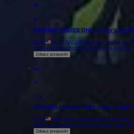
28
śr
PARKING PASSES ONLY Bluey's Big P
16:59
Reno, NV, USA
Pioneer Center for t
Pioneer Center for the Performing Arts Par
Zobacz przepustki
paź
29
czw
PARKING PASSES ONLY Bluey's Big P
16:59
Reno, NV, USA
Pioneer Center for t
Pioneer Center for the Performing Arts Par
Zobacz przepustki