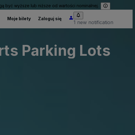
 być wyższe lub niższe od wartości nominalnej.
Moje bilety
Zaloguj się
1 new notification
rts Parking Lots