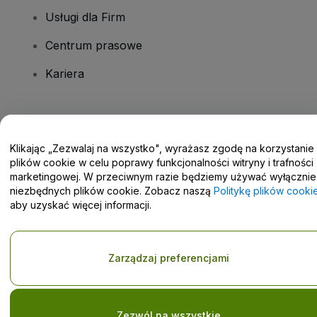
Usługi dla Firm
Centrum prasowe
Kariera
Masz pytania?
Klikając „Zezwalaj na wszystko", wyrażasz zgodę na korzystanie
Centrum pomocy / Skontaktuj się z nami
plików cookie w celu poprawy funkcjonalności witryny i trafności
marketingowej. W przeciwnym razie będziemy używać wyłącznie
niezbędnych plików cookie. Zobacz naszą
Politykę plików cooki
aby uzyskać więcej informacji.
Prawa autorskie © viagogo GmbH 2026
Informacje dotyczące
Korzystanie z tej strony internetowej oznacza akceptację
Zarządzaj preferencjami
Regulaminu
i
Polityki prywatności
oraz
Polityki dotyczącej plików
cookie
i
Polityki prywatności w przypadku urządzeń mobilnych
Prośba o nieudostępnianie danych osobowych / Twoje wybory w
zakresie prywatności
Zezwól na wszystkie