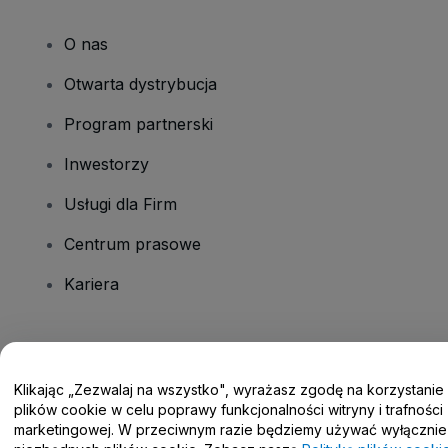
O nas
Otwarta dystrybucja
Program partnerski
Inwestorzy
Usługi dla Firm
Centrum prasowe
Kariera
Masz pytania?
Klikając „Zezwalaj na wszystko", wyrażasz zgodę na korzystanie
Centrum pomocy / Skontaktuj się z nami
plików cookie w celu poprawy funkcjonalności witryny i trafności
marketingowej. W przeciwnym razie będziemy używać wyłącznie