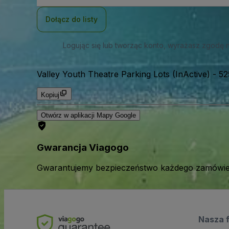
mail
Dołącz do listy
Logując się lub tworząc konto, wyrażasz zgodę 
Valley Youth Theatre Parking Lots (InActive)
-
52
Kopiuj
Otwórz w aplikacji Mapy Google
Gwarancja Viagogo
Gwarantujemy bezpieczeństwo każdego zamówien
Nasza 