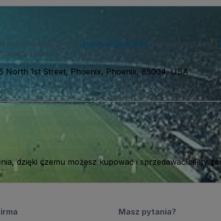
na postanowienia naszej
Umowy użytkownika
i potwierdzasz naszą
powiadomienia SMS i w każdej chwili możesz z nich zrezygnować.
5 North 1st Street, Phoenix, Phoenix, 85004, USA
ia, dzięki czemu możesz kupować i sprzedawać bilety ze
firma
Masz pytania?