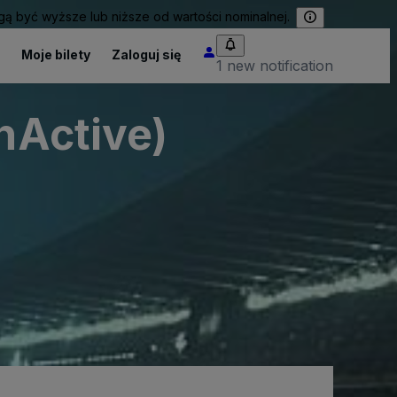
 być wyższe lub niższe od wartości nominalnej.
Moje bilety
Zaloguj się
1 new notification
InActive)