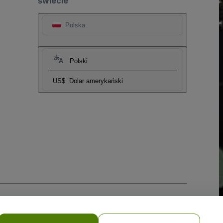
świecie
Polska
Polski
US$
Dolar amerykański
i prywatności w przypadku urządzeń mobilnych