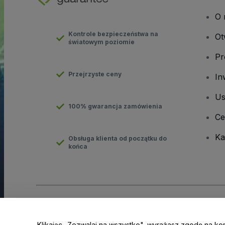
O 
Kontrole bezpieczeństwa na
Ot
światowym poziomie
Pr
Przejrzyste ceny
In
Us
100% gwarancja zamówienia
Ce
Ka
Obsługa klienta od początku do
końca
Prawa autorskie © viagogo GmbH 2026
Informacje dotyczące
Korzystanie z tej strony internetowej oznacza akceptację
Regu
Klikając „Zezwalaj na wszystko", wyrażasz zgodę na ko