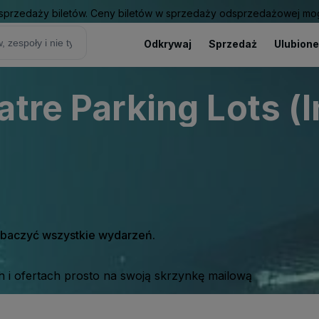
sprzedaży biletów. Ceny biletów w sprzedaży odsprzedażowej mogą
Odkrywaj
Sprzedaż
Ulubione
tre Parking Lots (
zobaczyć wszystkie wydarzeń.
 i ofertach prosto na swoją skrzynkę mailową