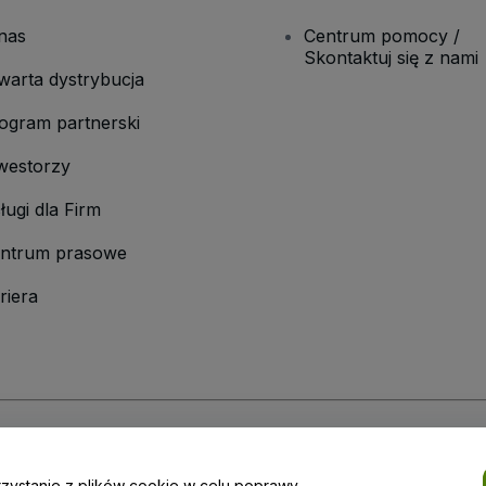
nas
Centrum pomocy /
Skontaktuj się z nami
warta dystrybucja
ogram partnerski
westorzy
ługi dla Firm
ntrum prasowe
riera
laminu
i
Polityki prywatności
oraz
Polityki dotyczącej plików cookie
i
Polityk
rzystanie z plików cookie w celu poprawy