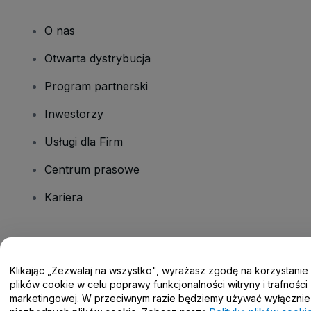
O nas
Otwarta dystrybucja
Program partnerski
Inwestorzy
Usługi dla Firm
Centrum prasowe
Kariera
Masz pytania?
Klikając „Zezwalaj na wszystko", wyrażasz zgodę na korzystanie
Centrum pomocy / Skontaktuj się z nami
plików cookie w celu poprawy funkcjonalności witryny i trafności
marketingowej. W przeciwnym razie będziemy używać wyłącznie