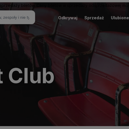
sprzedaży biletów. Ceny biletów w sprzedaży odsprzedażowej mogą
Odkrywaj
Sprzedaż
Ulubione
t Club