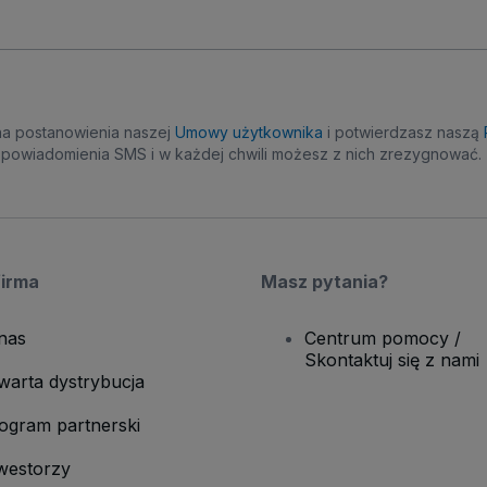
na postanowienia naszej
Umowy użytkownika
i potwierdzasz naszą
powiadomienia SMS i w każdej chwili możesz z nich zrezygnować.
firma
Masz pytania?
nas
Centrum pomocy /
Skontaktuj się z nami
warta dystrybucja
ogram partnerski
westorzy