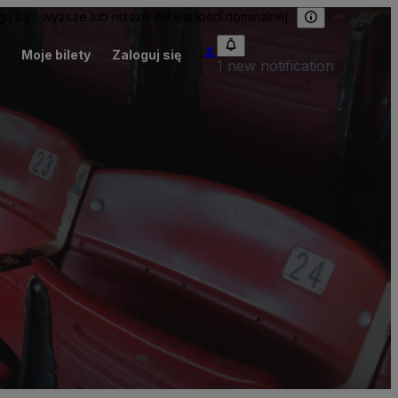
 być wyższe lub niższe od wartości nominalnej.
Moje bilety
Zaloguj się
1 new notification