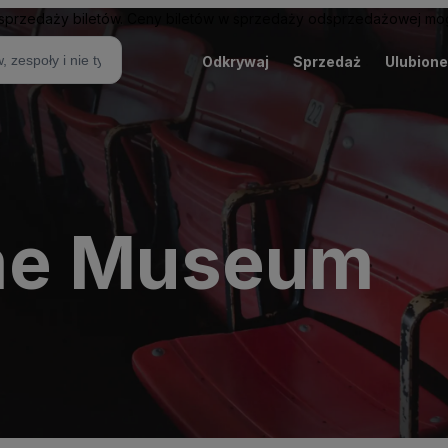
sprzedaży biletów. Ceny biletów w sprzedaży odsprzedażowej mogą
Odkrywaj
Sprzedaż
Ulubione
me Museum