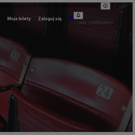
 być wyższe lub niższe od wartości nominalnej.
Moje bilety
Zaloguj się
1 new notification