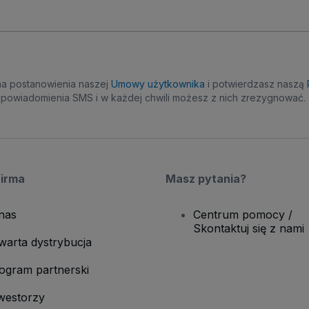
na postanowienia naszej
Umowy użytkownika
i potwierdzasz naszą
powiadomienia SMS i w każdej chwili możesz z nich zrezygnować.
firma
Masz pytania?
nas
Centrum pomocy /
Skontaktuj się z nami
warta dystrybucja
ogram partnerski
westorzy