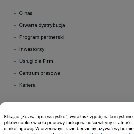
O nas
Otwarta dystrybucja
Program partnerski
Inwestorzy
Usługi dla Firm
Centrum prasowe
Kariera
Masz pytania?
Klikając „Zezwalaj na wszystko", wyrażasz zgodę na korzystanie
Centrum pomocy / Skontaktuj się z nami
plików cookie w celu poprawy funkcjonalności witryny i trafności
marketingowej. W przeciwnym razie będziemy używać wyłącznie