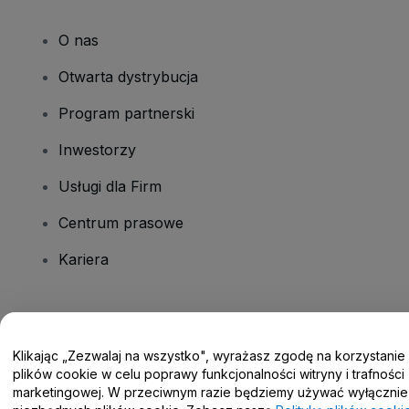
O nas
Otwarta dystrybucja
Program partnerski
Inwestorzy
Usługi dla Firm
Centrum prasowe
Kariera
Masz pytania?
Klikając „Zezwalaj na wszystko", wyrażasz zgodę na korzystanie
Centrum pomocy / Skontaktuj się z nami
plików cookie w celu poprawy funkcjonalności witryny i trafności
marketingowej. W przeciwnym razie będziemy używać wyłącznie