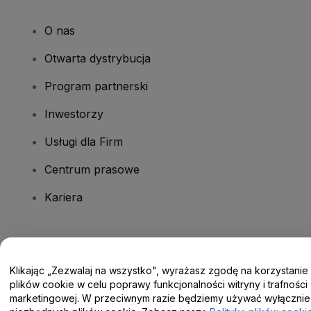
O nas
Otwarta dystrybucja
Program partnerski
Inwestorzy
Usługi dla Firm
Centrum prasowe
Kariera
Masz pytania?
Klikając „Zezwalaj na wszystko", wyrażasz zgodę na korzystanie
Centrum pomocy / Skontaktuj się z nami
plików cookie w celu poprawy funkcjonalności witryny i trafności
marketingowej. W przeciwnym razie będziemy używać wyłącznie