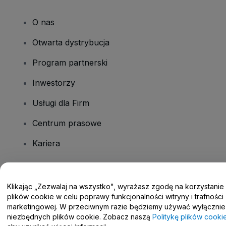
O nas
Otwarta dystrybucja
Program partnerski
Inwestorzy
Usługi dla Firm
Centrum prasowe
Kariera
Masz pytania?
Klikając „Zezwalaj na wszystko", wyrażasz zgodę na korzystanie
plików cookie w celu poprawy funkcjonalności witryny i trafności
Centrum pomocy / Skontaktuj się z nami
marketingowej. W przeciwnym razie będziemy używać wyłącznie
niezbędnych plików cookie. Zobacz naszą
Politykę plików cooki