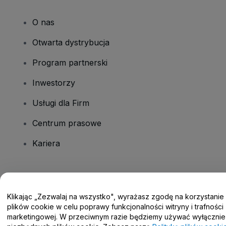
O nas
Otwarta dystrybucja
Program partnerski
Inwestorzy
Usługi dla Firm
Centrum prasowe
Kariera
Masz pytania?
Klikając „Zezwalaj na wszystko", wyrażasz zgodę na korzystanie
Centrum pomocy / Skontaktuj się z nami
plików cookie w celu poprawy funkcjonalności witryny i trafności
marketingowej. W przeciwnym razie będziemy używać wyłącznie