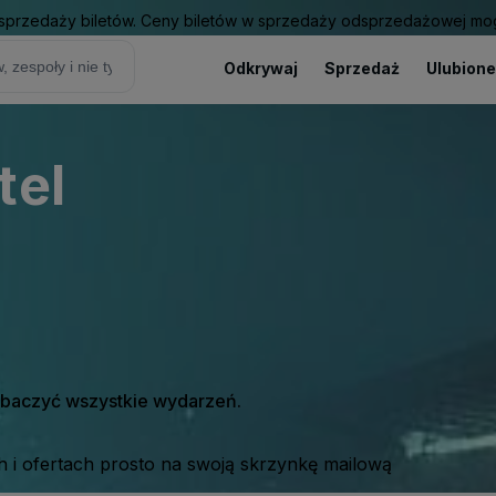
sprzedaży biletów. Ceny biletów w sprzedaży odsprzedażowej mogą
Odkrywaj
Sprzedaż
Ulubione
tel
zobaczyć wszystkie wydarzeń.
 i ofertach prosto na swoją skrzynkę mailową