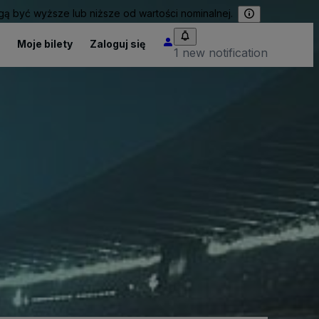
 być wyższe lub niższe od wartości nominalnej.
Moje bilety
Zaloguj się
1 new notification