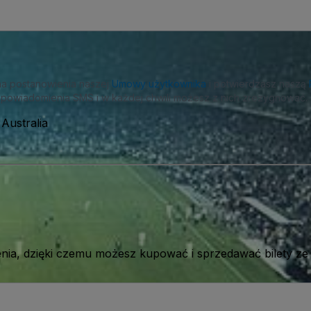
na postanowienia naszej
Umowy użytkownika
i potwierdzasz naszą
powiadomienia SMS i w każdej chwili możesz z nich zrezygnować.
 Australia
ia, dzięki czemu możesz kupować i sprzedawać bilety ze