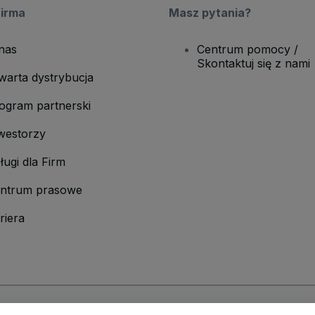
firma
Masz pytania?
nas
Centrum pomocy /
Skontaktuj się z nami
warta dystrybucja
ogram partnerski
westorzy
ługi dla Firm
ntrum prasowe
riera