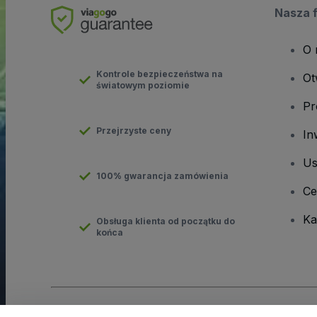
Nasza 
O 
Kontrole bezpieczeństwa na
Ot
światowym poziomie
Pr
Przejrzyste ceny
In
Us
100% gwarancja zamówienia
Ce
Ka
Obsługa klienta od początku do
końca