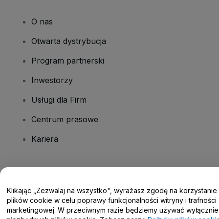
O nas
Otwarta dystrybucja
Program partnerski
Inwestorzy
Usługi dla Firm
Centrum prasowe
Kariera
Masz pytania?
Klikając „Zezwalaj na wszystko", wyrażasz zgodę na korzystanie
Centrum pomocy / Skontaktuj się z nami
plików cookie w celu poprawy funkcjonalności witryny i trafności
marketingowej. W przeciwnym razie będziemy używać wyłącznie