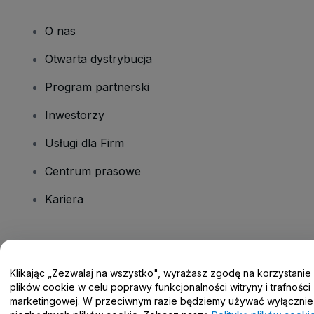
O nas
Otwarta dystrybucja
Program partnerski
Inwestorzy
Usługi dla Firm
Centrum prasowe
Kariera
Masz pytania?
Klikając „Zezwalaj na wszystko", wyrażasz zgodę na korzystanie
Centrum pomocy / Skontaktuj się z nami
plików cookie w celu poprawy funkcjonalności witryny i trafności
marketingowej. W przeciwnym razie będziemy używać wyłącznie