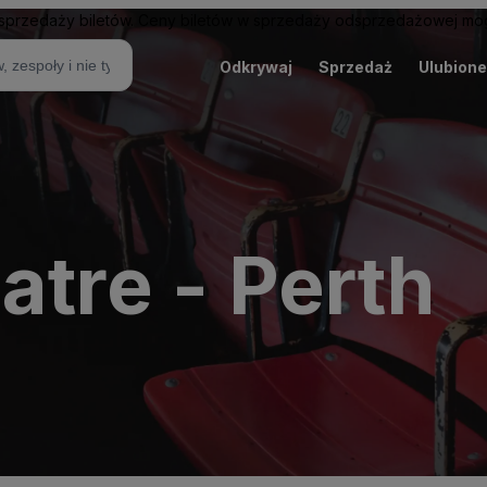
sprzedaży biletów. Ceny biletów w sprzedaży odsprzedażowej mogą
Odkrywaj
Sprzedaż
Ulubione
atre - Perth