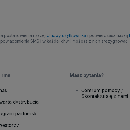
na postanowienia naszej
Umowy użytkownika
i potwierdzasz naszą
powiadomienia SMS i w każdej chwili możesz z nich zrezygnować.
firma
Masz pytania?
nas
Centrum pomocy /
Skontaktuj się z nami
warta dystrybucja
ogram partnerski
westorzy