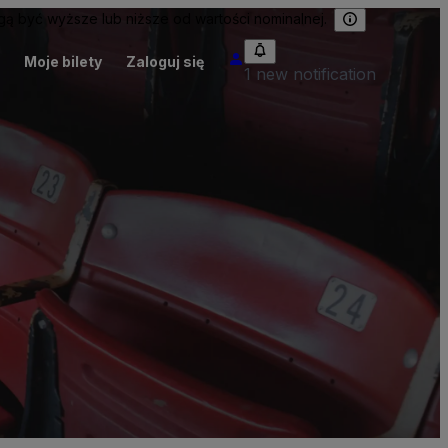
 być wyższe lub niższe od wartości nominalnej.
Moje bilety
Zaloguj się
1 new notification