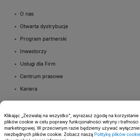
O nas
Otwarta dystrybucja
Program partnerski
Inwestorzy
Usługi dla Firm
Centrum prasowe
Kariera
Masz pytania?
Klikając „Zezwalaj na wszystko", wyrażasz zgodę na korzystanie
plików cookie w celu poprawy funkcjonalności witryny i trafności
Centrum pomocy / Skontaktuj się z nami
marketingowej. W przeciwnym razie będziemy używać wyłącznie
niezbędnych plików cookie. Zobacz naszą
Politykę plików cooki