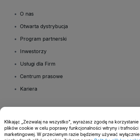
O nas
Otwarta dystrybucja
Program partnerski
Inwestorzy
Usługi dla Firm
Centrum prasowe
Kariera
Masz pytania?
Klikając „Zezwalaj na wszystko", wyrażasz zgodę na korzystanie
Centrum pomocy / Skontaktuj się z nami
plików cookie w celu poprawy funkcjonalności witryny i trafności
marketingowej. W przeciwnym razie będziemy używać wyłącznie