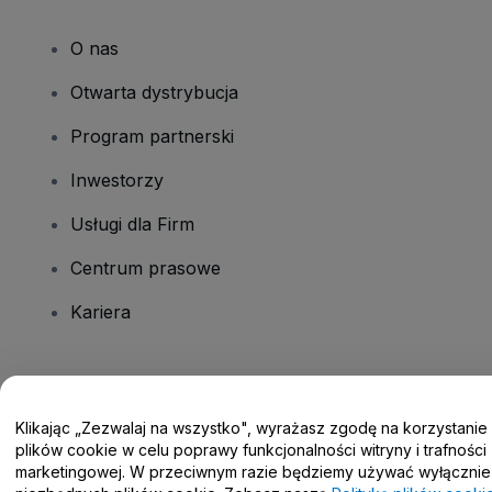
O nas
Otwarta dystrybucja
Program partnerski
Inwestorzy
Usługi dla Firm
Centrum prasowe
Kariera
Masz pytania?
Klikając „Zezwalaj na wszystko", wyrażasz zgodę na korzystanie
Centrum pomocy / Skontaktuj się z nami
plików cookie w celu poprawy funkcjonalności witryny i trafności
marketingowej. W przeciwnym razie będziemy używać wyłącznie