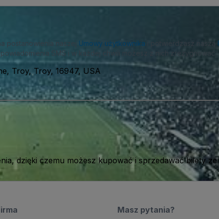
na postanowienia naszej
Umowy użytkownika
i potwierdzasz naszą
powiadomienia SMS i w każdej chwili możesz z nich zrezygnować.
ne, Troy, Troy, 16947, USA
ia, dzięki czemu możesz kupować i sprzedawać bilety ze
firma
Masz pytania?