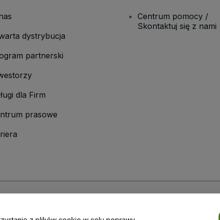
nas
Centrum pomocy /
Skontaktuj się z nami
warta dystrybucja
ogram partnerski
westorzy
ługi dla Firm
ntrum prasowe
riera
laminu
i
Polityki prywatności
oraz
Polityki dotyczącej plików cookie
i
Polityk
rzystanie z plików cookie w celu poprawy