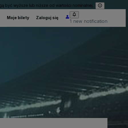
 być wyższe lub niższe od wartości nominalnej.
Moje bilety
Zaloguj się
1 new notification