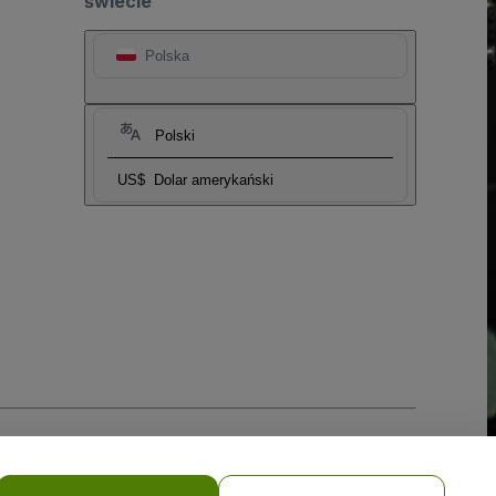
świecie
Polska
Polski
US$
Dolar amerykański
i prywatności w przypadku urządzeń mobilnych