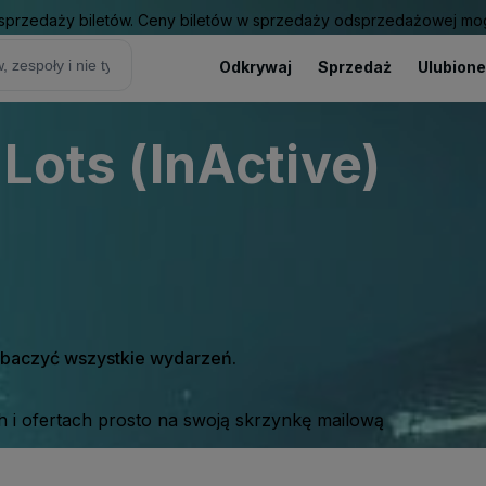
sprzedaży biletów. Ceny biletów w sprzedaży odsprzedażowej mogą
Odkrywaj
Sprzedaż
Ulubione
 Lots (InActive)
zobaczyć wszystkie wydarzeń.
 i ofertach prosto na swoją skrzynkę mailową