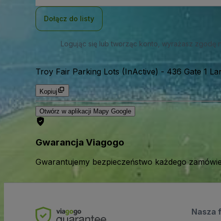
mail
Dołącz do listy
Logując się lub tworząc konto, wyrażasz zgodę 
Troy Fair Parking Lots (InActive)
-
436 Gate 1 La
Kopiuj
Otwórz w aplikacji Mapy Google
Gwarancja Viagogo
Gwarantujemy bezpieczeństwo każdego zamówien
Nasza 