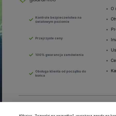
O 
Kontrole bezpieczeństwa na
Ot
światowym poziomie
Pr
Przejrzyste ceny
In
Us
100% gwarancja zamówienia
Ce
Ka
Obsługa klienta od początku do
końca
Prawa autorskie © viagogo GmbH 2026
Informacje dotyczące
Korzystanie z tej strony internetowej oznacza akceptację
Regu
Klikając „Zezwalaj na wszystko", wyrażasz zgodę na ko