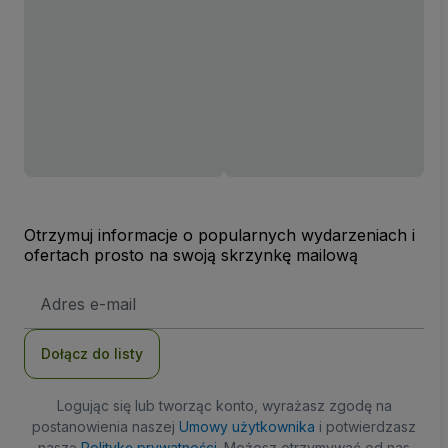
Otrzymuj informacje o popularnych wydarzeniach i
ofertach prosto na swoją skrzynkę mailową
Adres
e-
mail
Dołącz do listy
Logując się lub tworząc konto, wyrażasz zgodę na
postanowienia naszej
Umowy użytkownika
i potwierdzasz
naszą
Politykę prywatności
. Możesz otrzymywać od nas