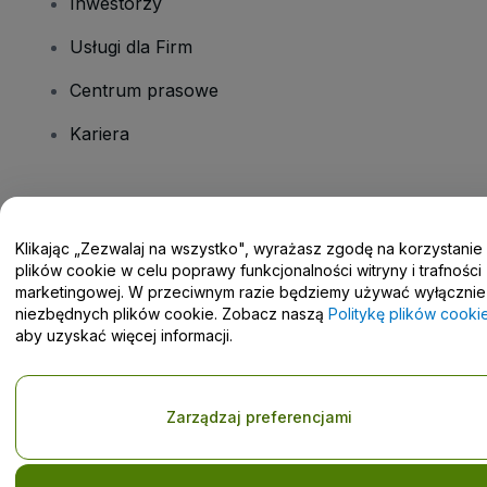
Inwestorzy
Usługi dla Firm
Centrum prasowe
Kariera
Masz pytania?
Klikając „Zezwalaj na wszystko", wyrażasz zgodę na korzystanie
Centrum pomocy / Skontaktuj się z nami
plików cookie w celu poprawy funkcjonalności witryny i trafności
marketingowej. W przeciwnym razie będziemy używać wyłącznie
niezbędnych plików cookie. Zobacz naszą
Politykę plików cooki
aby uzyskać więcej informacji.
Prawa autorskie © viagogo GmbH 2026
Informacje dotyczące
Korzystanie z tej strony internetowej oznacza akceptację
Zarządzaj preferencjami
Regulaminu
i
Polityki prywatności
oraz
Polityki dotyczącej plików
cookie
i
Polityki prywatności w przypadku urządzeń mobilnych
Prośba o nieudostępnianie danych osobowych / Twoje wybory w
zakresie prywatności